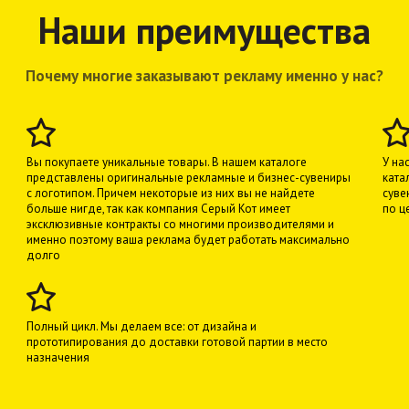
Наши преимущества
Почему многие заказывают рекламу именно у нас?
Вы покупаете уникальные товары. В нашем каталоге
У на
представлены оригинальные рекламные и бизнес-сувениры
ката
с логотипом. Причем некоторые из них вы не найдете
суве
больше нигде, так как компания Серый Кот имеет
по ц
эксклюзивные контракты со многими производителями и
именно поэтому ваша реклама будет работать максимально
долго
Полный цикл. Мы делаем все: от дизайна и
прототипирования до доставки готовой партии в место
назначения