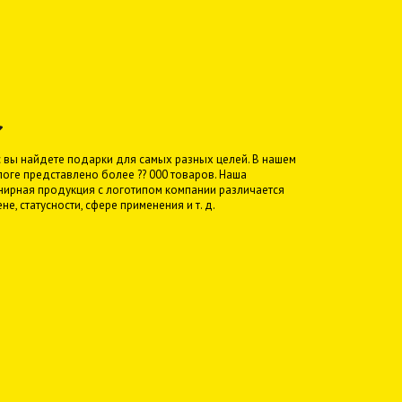
с вы найдете подарки для самых разных целей. В нашем
логе представлено более ?? 000 товаров. Наша
нирная продукция с логотипом компании различается
ене, статусности, сфере применения и т. д.