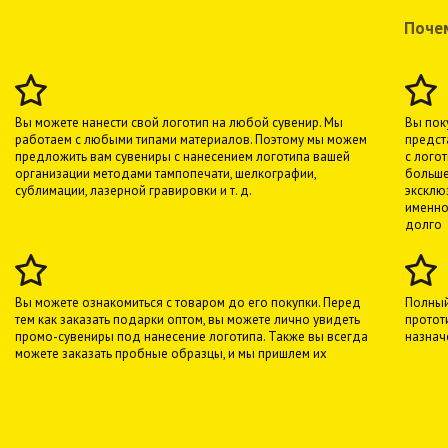
Почем
Вы можете нанести свой логотип на любой сувенир. Мы
Вы пок
работаем с любыми типами материалов. Поэтому мы можем
предст
предложить вам сувениры с нанесением логотипа вашей
с лого
организации методами тампопечати, шелкографии,
больше
сублимации, лазерной гравировки и т. д.
эксклю
именно
долго
Вы можете ознакомиться с товаром до его покупки. Перед
Полный
тем как заказать подарки оптом, вы можете лично увидеть
протот
промо-сувениры под нанесение логотипа. Также вы всегда
назнач
можете заказать пробные образцы, и мы пришлем их