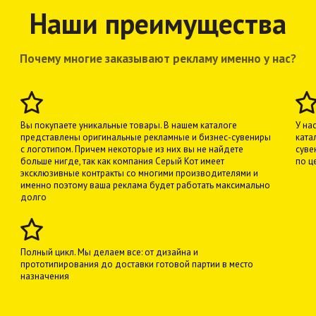
Наши преимущества
Почему многие заказывают рекламу именно у нас?
Вы покупаете уникальные товары. В нашем каталоге
У на
представлены оригинальные рекламные и бизнес-сувениры
ката
с логотипом. Причем некоторые из них вы не найдете
суве
больше нигде, так как компания Серый Кот имеет
по ц
эксклюзивные контракты со многими производителями и
именно поэтому ваша реклама будет работать максимально
долго
Полный цикл. Мы делаем все: от дизайна и
прототипирования до доставки готовой партии в место
назначения