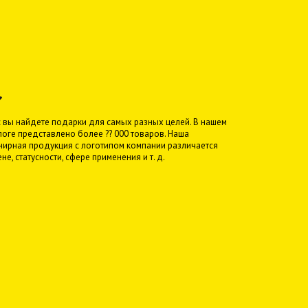
с вы найдете подарки для самых разных целей. В нашем
логе представлено более ?? 000 товаров. Наша
нирная продукция с логотипом компании различается
ене, статусности, сфере применения и т. д.