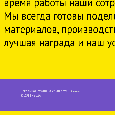
время работы наши сотр
Мы всегда готовы подел
материалов, производст
лучшая награда и наш у
Рекламная студия «Серый Кот»
Статьи
© 2011 - 2026