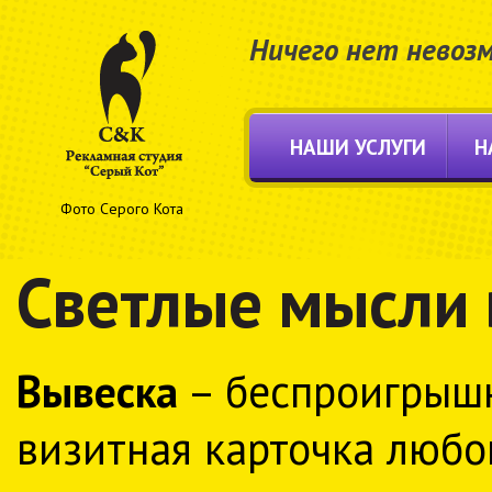
Ничего нет невоз
НАШИ УСЛУГИ
Н
Фото Серого Кота
Светлые мысли 
Вывеска
– беспроигрышн
визитная карточка любог